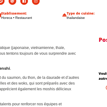
Etablissement:
Type de cuisine:
Horeca
•
Restaurant
thailandaise
Po
atique (japonaise, vietnamienne, thaïe,
ous tentons toujours de vous surprendre avec
enshi
.
Voul
t du saumon, du thon, de la daurade et d’autres
autr
les et des woks, qui sont préparés avec des
s apprécient également les moshis délicieux
alents pour renforcer nos équipes et