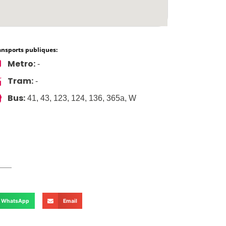
ansports publiques:
Metro:
-
Tram:
-
Bus:
41, 43, 123, 124, 136, 365a, W
WhatsApp
Email