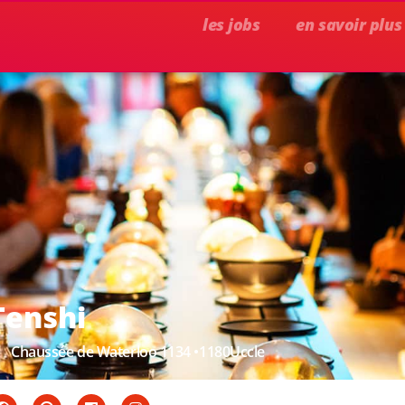
les jobs
en savoir plus
Tenshi
Chaussée de Waterloo 1134 •
1180
Uccle