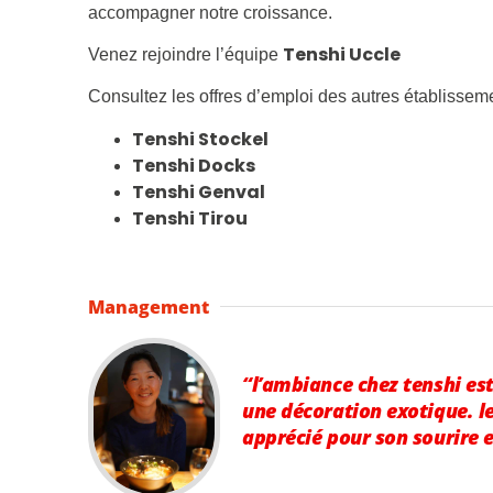
accompagner notre croissance.
Tenshi Uccle
Venez rejoindre l’équipe
Consultez les offres d’emploi des autres établissem
Tenshi Stockel
Tenshi Docks
Tenshi Genval
Tenshi Tirou
Management
“l’ambiance chez
tenshi
est
une décoration exotique. le
apprécié pour son sourire e