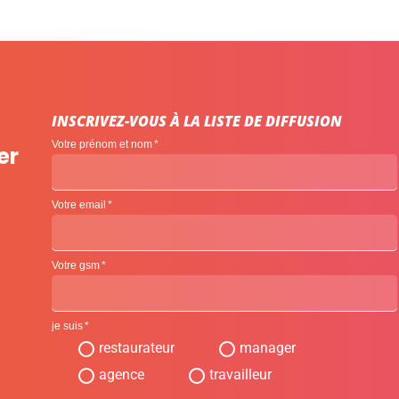
INSCRIVEZ-VOUS À LA LISTE DE DIFFUSION
Votre prénom et nom
er
Votre email
Votre gsm
je suis
restaurateur
manager
agence
travailleur