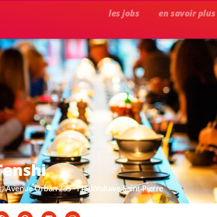
les jobs
en savoir plus
Tenshi
Avenue Orban 235 •
1150
Woluwe-Saint-Pierre