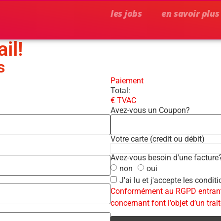
les jobs
en savoir plus
il!
s
Paiement
Total:
€ TVAC
Avez-vous un Coupon?
Votre carte (credit ou débit)
Avez-vous besoin d'une facture
non
oui
J'ai lu et j'accepte les condit
Conformément au RGPD entrant e
concernant font l’objet d’un tra