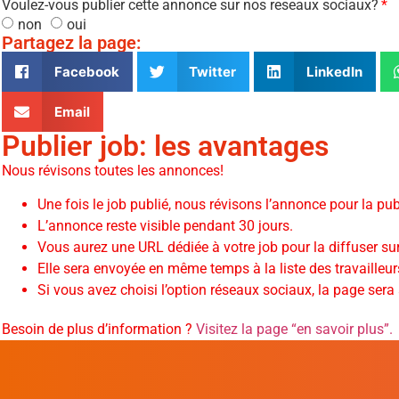
Voulez-vous publier cette annonce sur nos reseaux sociaux?
non
oui
Partagez la page:
Facebook
Twitter
LinkedIn
Email
Publier job: les avantages
Nous révisons toutes les annonces!
Une fois le job publié, nous révisons l’annonce pour la publi
L’annonce reste visible pendant 30 jours.
Vous aurez une URL dédiée à votre job pour la diffuser su
Elle sera envoyée en même temps à la liste des travailleur
Si vous avez choisi l’option réseaux sociaux, la page ser
Besoin de plus d’information ?
Visitez la page “en savoir plus”.