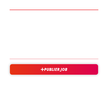
BOOST TA CARRIÈRE
LES JOBS
EN SAVOIR PLUS
CONTACT
PUBLIER JOB
besoin d'aide?
support@jobxtra.be