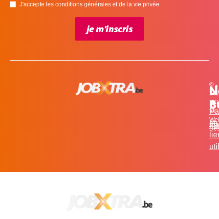
J'accepte les conditions générales et de la vie privée
je m'inscris
©
L
N
N
20
c
S
MO
Pa
for
We
et
in
Fa
Des
li
uti