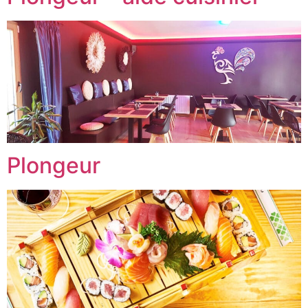
Plongeur