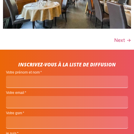
Next
→
INSCRIVEZ-VOUS À LA LISTE DE DIFFUSION
Votre prénom et nom
Votre email
Votre gsm
je suis