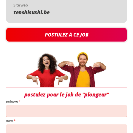
Site web
tenshisushi.be
POSTULEZ À CE JOB
postulez pour le job de "plongeur"
prénom
nom