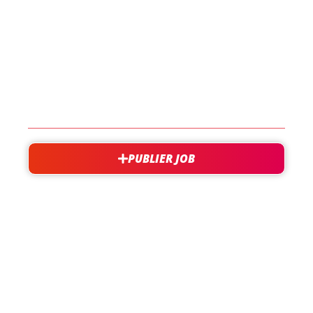
LES JOBS
EN SAVOIR PLUS
CONTACT
PUBLIER JOB
besoin d'aide?
support@jobxtra.be