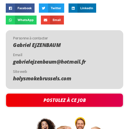
Facebook
Twitter
LinkedIn
WhatsApp
Email
Personne à contacter
Gabriel EJZENBAUM
Email
gabrielejzenbaum@hotmail.fr
Site web
holysmokebrussels.com
POSTULEZ À CE JOB