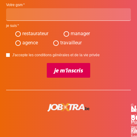
Votre gsm
je suis
restaurateur
manager
agence
travailleur
J'accepte les conditions générales et de la vie privée
je m'inscris
©
L
N
N
20
c
S
MO
Pa
for
We
et
in
Fa
Des
li