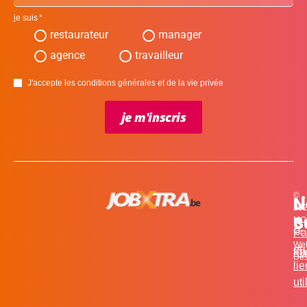
je suis
restaurateur
manager
agence
travailleur
J'accepte les conditions générales et de la vie privée
je m'inscris
©
L
N
N
20
c
S
MO
Pa
for
We
et
in
Fa
Des
li
uti