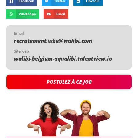
Facebook
Twitter
LinkedIn
WhatsApp
Email
Email
recrutement.wbe@walibi.com
Site web
walibi-belgium-aqualibi.talentview.io
POSTULEZ À CE JOB