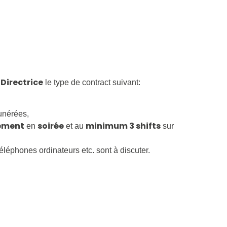
Directrice
/
le type de contract suivant:
unérées,
lement
soirée
minimum 3 shifts
en
et au
sur
léphones ordinateurs etc. sont à discuter.