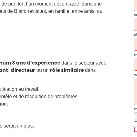
on de profiter d’un moment décontracté, dans une
s de Bistro revisités, en famille, entre amis, ou
n
t
e
um 3 ans d’expérience
dans le secteur avec
ant
directeur
rôle similaire
,
ou un
dans
m
lication au travail.
entèle et de résolution de problèmes.
ion.
v
 serait un plus.