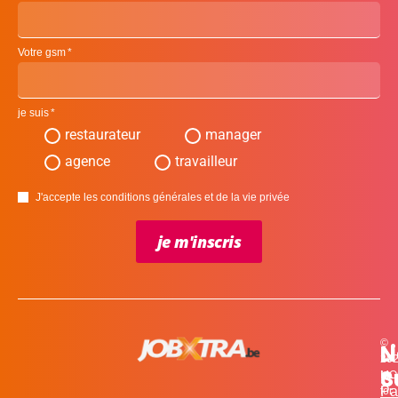
Votre gsm
je suis
restaurateur
manager
agence
travailleur
J'accepte les conditions générales et de la vie privée
je m'inscris
©
L
N
N
20
c
S
MO
Pa
for