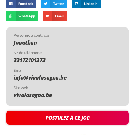
Facebook
Twitter
LinkedIn
WhatsApp
Email
Personne à contacter
Jonathan
N° de téléphone
32472101373
Email
info@vivalasagna.be
Site web
vivalasagna.be
POSTULEZ À CE JOB