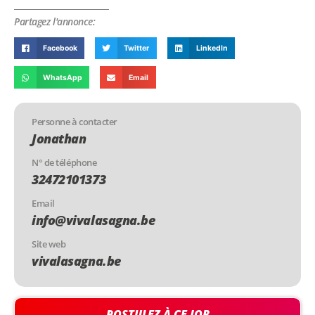
Partagez l'annonce:
Facebook
Twitter
LinkedIn
WhatsApp
Email
Personne à contacter
Jonathan
N° de téléphone
32472101373
Email
info@vivalasagna.be
Site web
vivalasagna.be
POSTULEZ À CE JOB