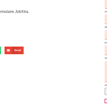
n
formulaire JobXtra.
t
e
Email
m
v