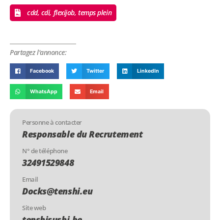
cdd, cdi, flexijob, temps plein
Partagez l'annonce:
Facebook
Twitter
LinkedIn
WhatsApp
Email
Personne à contacter
Responsable du Recrutement
N° de téléphone
32491529848
Email
Docks@tenshi.eu
Site web
tenshisushi.be