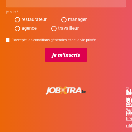
je suis
restaurateur
manager
agence
travailleur
J'accepte les conditions générales et de la vie privée
je m'inscris
©
L
N
N
20
c
S
MO
Pa
for
We
et
in
Fa
Des
li
uti