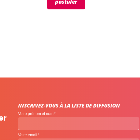
postuler
INSCRIVEZ-VOUS À LA LISTE DE DIFFUSION
Votre prénom et nom
er
Votre email