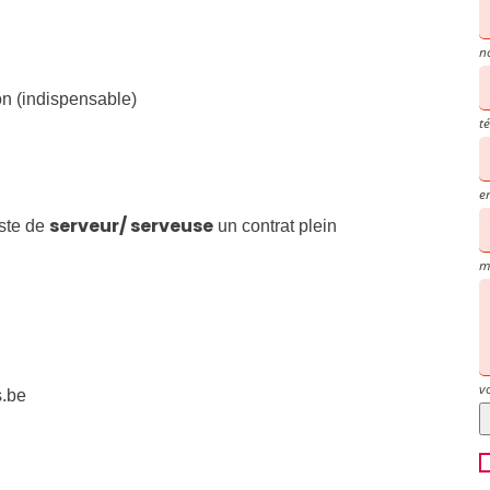
n
n (indispensable)
t
e
serveur/ serveuse
ste de
un contrat plein
m
v
s.be