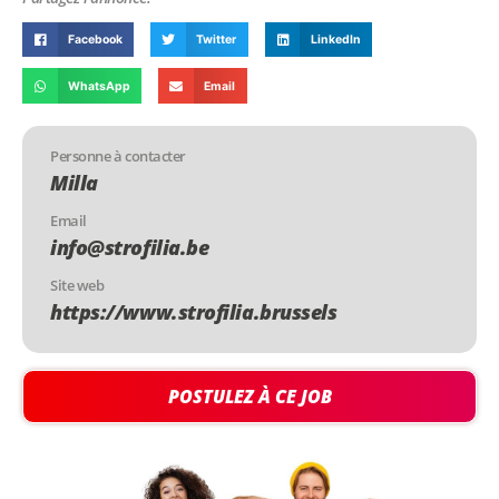
Facebook
Twitter
LinkedIn
WhatsApp
Email
Personne à contacter
Milla
Email
info@strofilia.be
Site web
https://www.strofilia.brussels
POSTULEZ À CE JOB