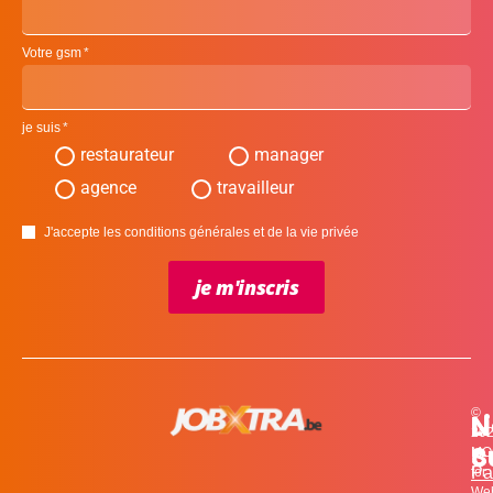
Votre gsm
je suis
restaurateur
manager
agence
travailleur
J'accepte les conditions générales et de la vie privée
je m'inscris
©
L
N
N
20
c
S
MO
Pa
for
We