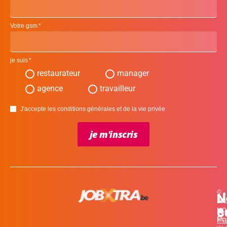
Votre gsm
je suis
restaurateur
manager
agence
travailleur
J'accepte les conditions générales et de la vie privée
je m'inscris
©
L
N
N
20
c
S
MO
Pa
for