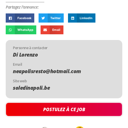
Partagez l'annonce:
Facebook
Twitter
LinkedIn
WhatsApp
Email
Personne à contacter
Di Lorenzo
Email
neapolisresto@hotmail.com
Site web
soledinapoli.be
POSTULEZ À CE JOB