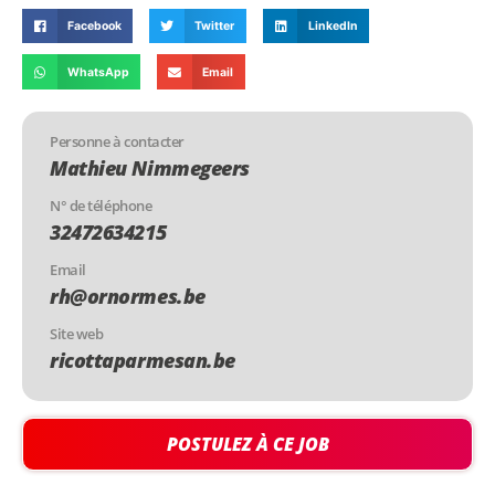
Facebook
Twitter
LinkedIn
WhatsApp
Email
Personne à contacter
Mathieu Nimmegeers
N° de téléphone
32472634215
Email
rh@ornormes.be
Site web
ricottaparmesan.be
POSTULEZ À CE JOB