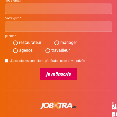
Votre email
Votre gsm
je suis
restaurateur
manager
agence
travailleur
J'accepte les conditions générales et de la vie privée
je m'inscris
©
L
N
N
20
c
S
MO