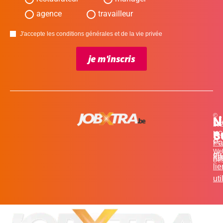
agence
travailleur
J'accepte les conditions générales et de la vie privée
je m'inscris
©
L
N
N
20
c
S
MO
Pa
for
We
et
in
Fa
Des
li
uti