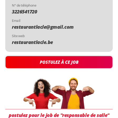
N° de téléphone
3226541720
Email
restaurantlacle@gmail.com
Site web
restaurantlacle.be
POSTULEZ À CE JOB
postulez pour le job de "responsable de salle"