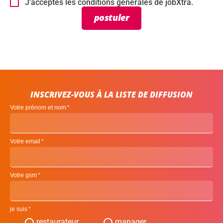
J'acceptes les conditions générales de jobXtra.
postuler
INSCRIVEZ-VOUS À LA LISTE DE DIFFUSION
Votre prénom et nom
Votre email
Votre gsm
je suis
restaurateur
manager