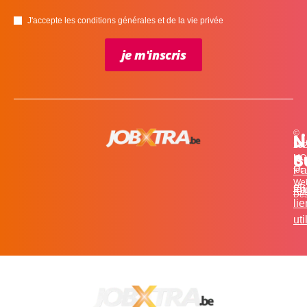
J'accepte les conditions générales et de la vie privée
je m'inscris
©
L
N
N
20
c
S
MO
Pa
for
We
et
in
Fa
Des
li
uti