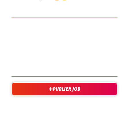
BOOST TA CARRIÈRE
LES JOBS
EN SAVOIR PLUS
CONTACT
PUBLIER JOB
besoin d'aide?
support@jobxtra.be