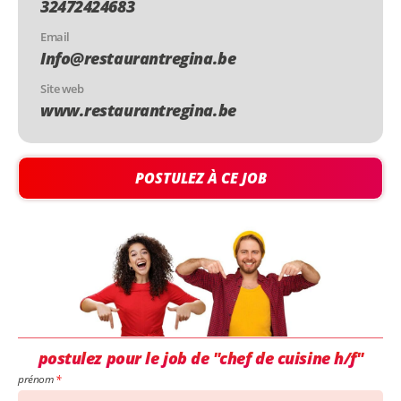
32472424683
Email
Info@restaurantregina.be
Site web
www.restaurantregina.be
POSTULEZ À CE JOB
postulez pour le job de "chef de cuisine h/f"
prénom