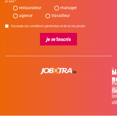
je suis
restaurateur
manager
agence
travailleur
J'accepte les conditions générales et de la vie privée
je m'inscris
©
L
N
N
20
c
S
MO
Pa
for
We
et
in
Fa
Des
li
uti