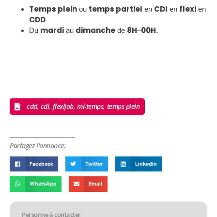
Temps plein
temps partiel
CDI
flexi
ou
en
en
en
CDD
mardi
dimanche
8H
00H
Du
au
de
–
.
cdd, cdi, flexijob, mi-temps, temps plein
Partagez l'annonce:
Facebook
Twitter
LinkedIn
WhatsApp
Email
Personne à contacter