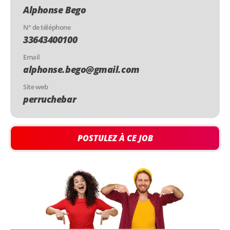
Alphonse Bego
N° de téléphone
33643400100
Email
alphonse.bego@gmail.com
Site web
perruchebar
POSTULEZ À CE JOB