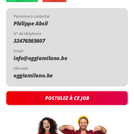
Personne à contacter
Philippe Absil
N° de téléphone
32476565607
Email
info@oggiamilano.be
Site web
oggiamilano.be
POSTULEZ À CE JOB