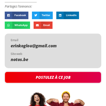
Partagez l'annonce:
Facebook
Twitter
LinkedIn
WhatsApp
Email
Email
erinkoglou@gmail.com
Site web
notos.be
POSTULEZ À CE JOB