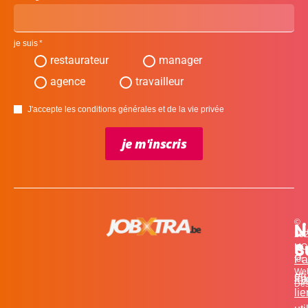
je suis
restaurateur
manager
agence
travailleur
J'accepte les conditions générales et de la vie privée
je m'inscris
©
L
N
N
20
c
S
MO
Pa
for
We
et
in
Fa
Des
li