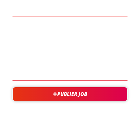
BOOST TA CARRIÈRE
LES JOBS
EN SAVOIR PLUS
CONTACT
PUBLIER JOB
besoin d'aide?
support@jobxtra.be