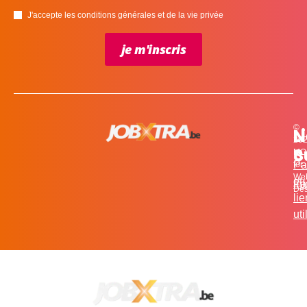
J'accepte les conditions générales et de la vie privée
je m'inscris
©
L
N
N
20
c
S
MO
Pa
for
We
et
in
Fa
Des
li
uti