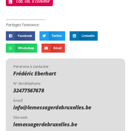
cdd, cdi, à convenir
Partagez l'annonce:
Facebook
Twitter
LinkedIn
WhatsApp
Email
Personne à contacter
Frédéric Eberhart
N° de téléphone
32477567678
Email
info@lemessagerdebruxelles.be
Site web
lemessagerdebruxelles.be