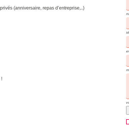
vés (anniversaire, repas d’entreprise,..)
n
t
e
m
 !
v