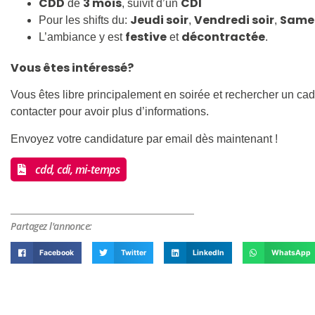
CDD
3 mois
CDI
de
, suivit d’un
Jeudi soir
Vendredi soir
Samed
Pour les shifts du:
,
,
festive
décontractée
L’ambiance y est
et
.
Vous êtes intéressé?
Vous êtes libre principalement en soirée et rechercher un cad
contacter pour avoir plus d’informations.
Envoyez votre candidature par email dès maintenant !
cdd, cdi, mi-temps
Partagez l'annonce:
Facebook
Twitter
LinkedIn
WhatsApp