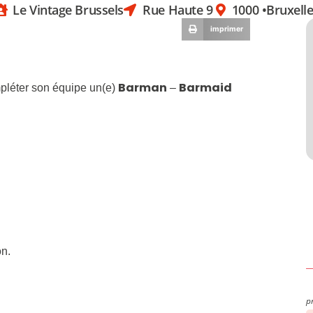
Le Vintage Brussels
Rue Haute 9
1000 •
Bruxell
imprimer
Barman
Barmaid
pléter son équipe un(e)
–
on.
p