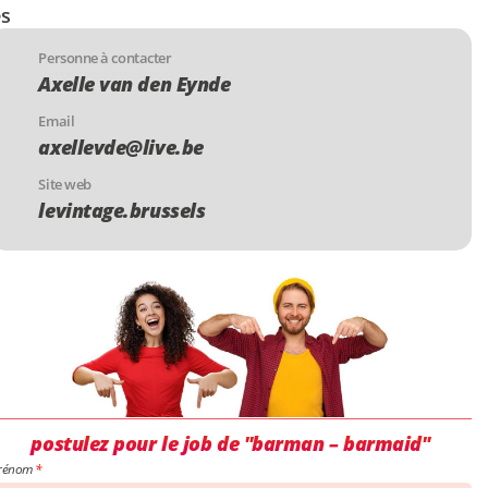
es
Personne à contacter
Axelle van den Eynde
Email
axellevde@live.be
Site web
levintage.brussels
postulez pour le job de "barman – barmaid"
rénom