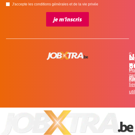
J'accepte les conditions générales et de la vie privée
je m'inscris
©
L
N
N
20
c
S
MO
Pa
for
We
et
in
Fa
Des
li
uti