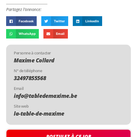
Partagez l'annonce:
Facebook
Twitter
LinkedIn
WhatsApp
Email
Personne à contacter
Maxime Collard
N° de téléphone
32497855568
Email
info@tabledemaxime.be
Site web
la-table-de-maxime
POSTULEZ À CE JOB