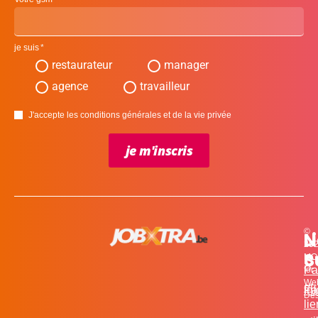
je suis
restaurateur
manager
agence
travailleur
J'accepte les conditions générales et de la vie privée
je m'inscris
©
L
N
N
20
c
S
MO
Pa
for
We
et
in
Fa
Des
li