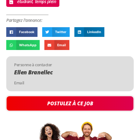
étudiant, temps plein
Partagez l'annonce:
Facebook
Twitter
LinkedIn
WhatsApp
Email
Personne à contacter
Ellen Branellec
Email
POSTULEZ À CE JOB