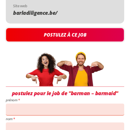
Site web
barladiligence.be/
POSTULEZ À CE JOB
postulez pour le job de "barman – barmaid"
prénom
nom