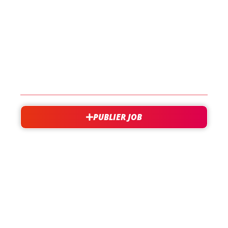
LES JOBS
EN SAVOIR PLUS
CONTACT
PUBLIER JOB
besoin d'aide?
support@jobxtra.be