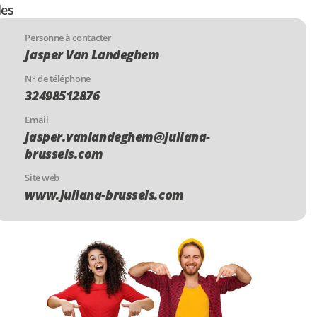
les
Personne à contacter
Jasper Van Landeghem
N° de téléphone
32498512876
Email
jasper.vanlandeghem@juliana-
brussels.com
Site web
www.juliana-brussels.com