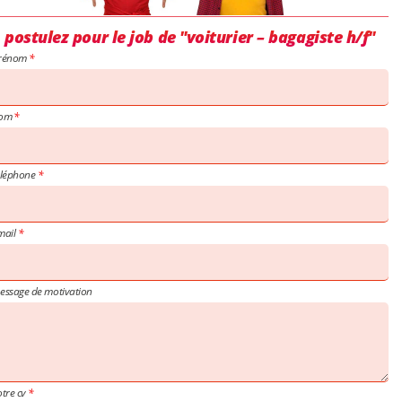
postulez pour le job de "voiturier – bagagiste h/f"
rénom
om
éléphone
mail
essage de motivation
otre cv