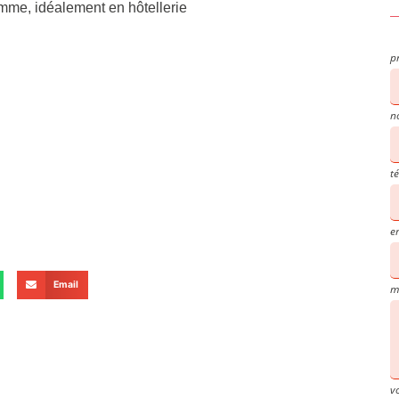
mme, idéalement en hôtellerie
p
n
t
e
Email
m
v