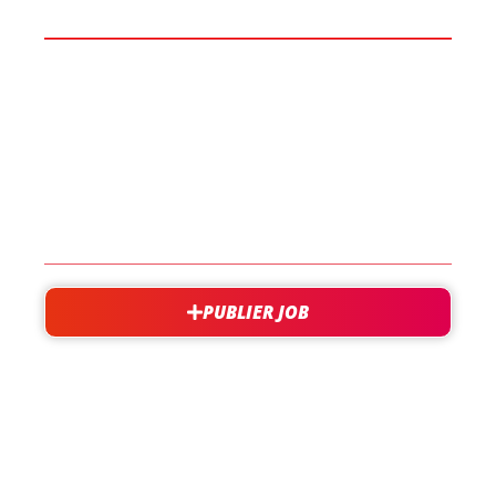
BOOST TA CARRIÈRE
LES JOBS
EN SAVOIR PLUS
CONTACT
PUBLIER JOB
besoin d'aide?
support@jobxtra.be