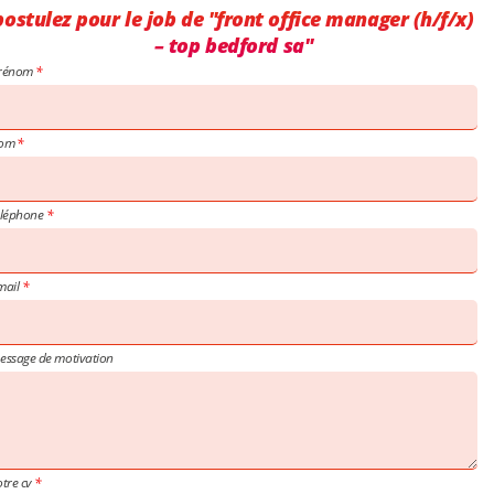
postulez pour le job de "front office manager (h/f/x)
– top bedford sa"
rénom
om
éléphone
mail
essage de motivation
otre cv