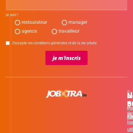
je suis
restaurateur
manager
agence
travailleur
J'accepte les conditions générales et de la vie privée
je m'inscris
©
L
N
N
20
c
S
MO
Pa
for
We
et
in
Fa
Des
li
uti