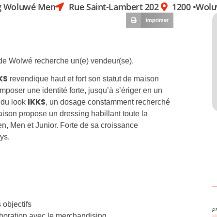
g Woluwé Men
Rue Saint-Lambert 202
1200 •
Wolu
imprimer
 de Wolwé recherche un(e) vendeur(se).
KS
revendique haut et fort son statut de maison
imposer une identité forte, jusqu’à s’ériger en un
IKKS
e du look
, un dosage constamment recherché
maison propose un dressing habillant toute la
 Men et Junior. Forte de sa croissance
ys.
 objectifs
p
laboration avec le merchandising