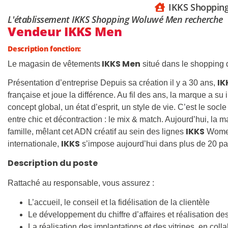
IKKS Shoppin
L'établissement IKKS Shopping Woluwé Men recherche
Vendeur IKKS Men
Description fonction:
IKKS Men
Le magasin de vêtements
situé dans le shopping
IK
Présentation d’entreprise Depuis sa création il y a 30 ans,
française et joue la différence. Au fil des ans, la marque a su 
concept global, un état d’esprit, un style de vie. C’est le socl
entre chic et décontraction : le mix & match. Aujourd’hui, la 
IKKS
famille, mêlant cet ADN créatif au sein des lignes
Women,
IKKS
internationale,
s’impose aujourd’hui dans plus de 20 pa
Description du poste
Rattaché au responsable, vous assurez :
L’accueil, le conseil et la fidélisation de la clientèle
Le développement du chiffre d’affaires et réalisation des
La réalisation des implantations et des vitrines, en col