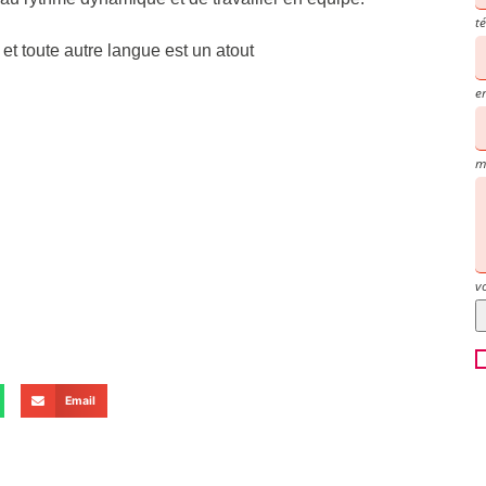
t
 et toute autre langue est un atout
e
m
v
Email