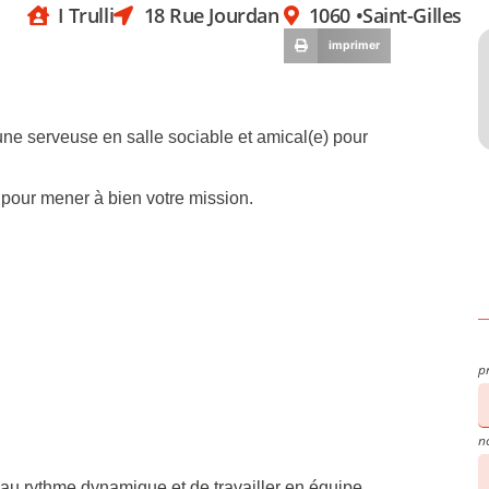
I Trulli
18 Rue Jourdan
1060 •
Saint-Gilles
imprimer
 une serveuse en salle sociable et amical(e) pour
 pour mener à bien votre mission.
p
n
au rythme dynamique et de travailler en équipe.