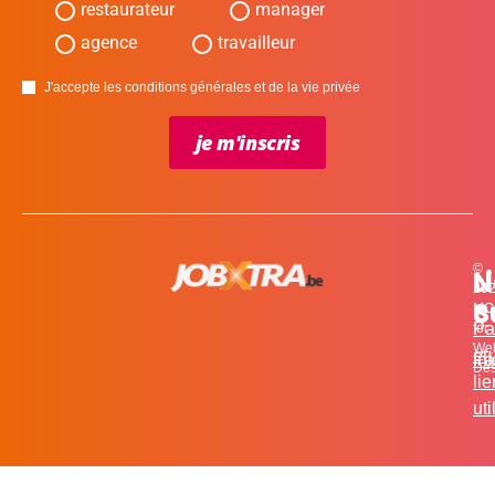
restaurateur
manager
agence
travailleur
J'accepte les conditions générales et de la vie privée
je m'inscris
©
L
N
N
20
c
S
MO
Pa
for
We
et
in
Fa
Des
li
uti