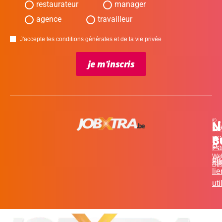
restaurateur
manager
agence
travailleur
J'accepte les conditions générales et de la vie privée
je m'inscris
©
L
N
N
20
c
S
MO
Pa
for
We
et
in
Fa
Des
li
uti