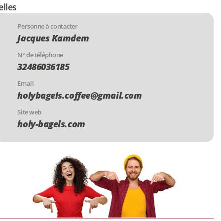
elles
Personne à contacter
Jacques Kamdem
N° de téléphone
32486036185
Email
holybagels.coffee@gmail.com
Site web
holy-bagels.com