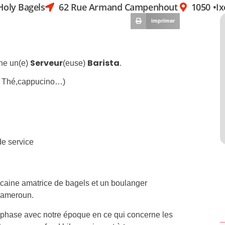
Holy Bagels
62 Rue Armand Campenhout
1050 •
Ix
imprimer
Serveur
Barista
che un(e)
(euse)
.
fé, Thé,cappucino…)
de service
icaine amatrice de bagels et un boulanger
Cameroun.
n phase avec notre époque en ce qui concerne les