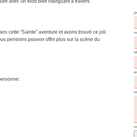
re avec un food bike naviguant à travers
p
s cette “Sainte” aventure et avons trouvé ce joli
n
us pensions pouvoir offrir plus sur la scène du
t
e
personne:
m
v