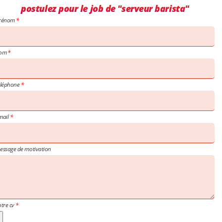
postulez pour le job de "serveur barista"
rénom
om
éléphone
mail
essage de motivation
otre cv