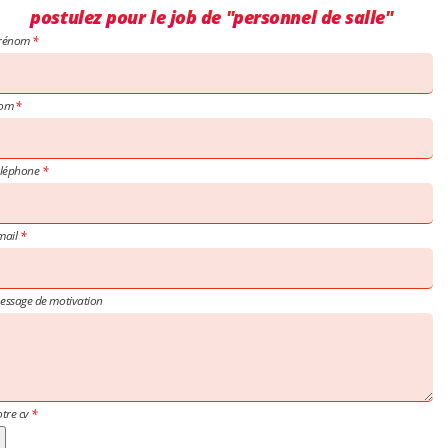
postulez pour le job de "personnel de salle"
rénom
om
éléphone
mail
essage de motivation
otre cv