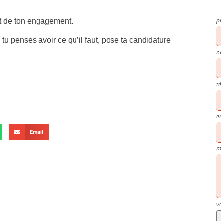
p
et de ton engagement.
 tu penses avoir ce qu’il faut, pose ta candidature
n
t
e
Email
m
v