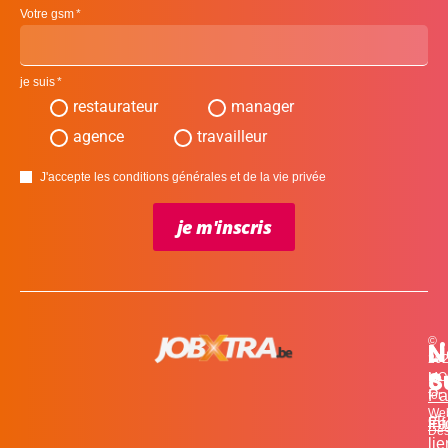
Votre gsm
je suis
restaurateur
manager
agence
travailleur
J'accepte les conditions générales et de la vie privée
je m'inscris
©
L
N
N
20
c
S
MO
Pa
for
We
et
in
Fa
Des
li