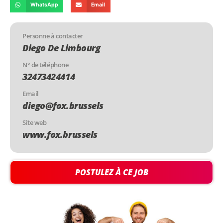
WhatsApp
Email
Personne à contacter
Diego De Limbourg
N° de téléphone
32473424414
Email
diego@fox.brussels
Site web
www.fox.brussels
POSTULEZ À CE JOB