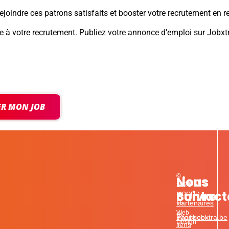
ejoindre ces patrons satisfaits et booster votre recrutement en r
 votre recrutement. Publiez votre annonce d’emploi sur Jobxtra
ER MON JOB
©
Liens
Nous
Nous
2024
contact
Suivre
MOODD
Partenaires
for
Web
et
info@jobxtra.be
Facebook
Design
liens