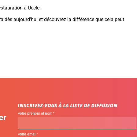
estauration à Uccle.
 dès aujourd’hui et découvrez la différence que cela peut
INSCRIVEZ-VOUS À LA LISTE DE DIFFUSION
Votre prénom et nom
er
Votre email