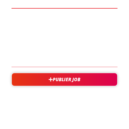
LES JOBS
EN SAVOIR PLUS
CONTACT
PUBLIER JOB
besoin d'aide?
support@jobxtra.be