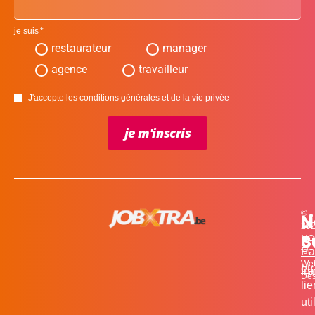
je suis
restaurateur
manager
agence
travailleur
J'accepte les conditions générales et de la vie privée
je m'inscris
©
L
N
N
20
c
S
MO
Pa
for
We
et
in
Fa
Des
li
uti