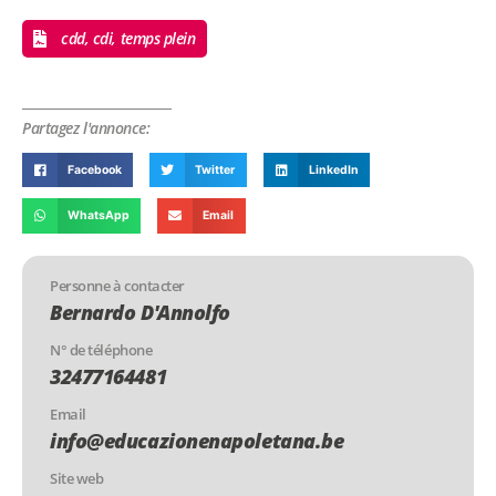
cdd, cdi, temps plein
Partagez l'annonce:
Facebook
Twitter
LinkedIn
WhatsApp
Email
Personne à contacter
Bernardo D'Annolfo
N° de téléphone
32477164481
Email
info@educazionenapoletana.be
Site web