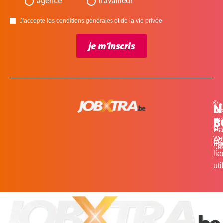
agence
travailleur
J'accepte les conditions générales et de la vie privée
je m'inscris
©
L
N
N
20
c
S
MO
Pa
for
We
et
in
Fa
Des
li
uti