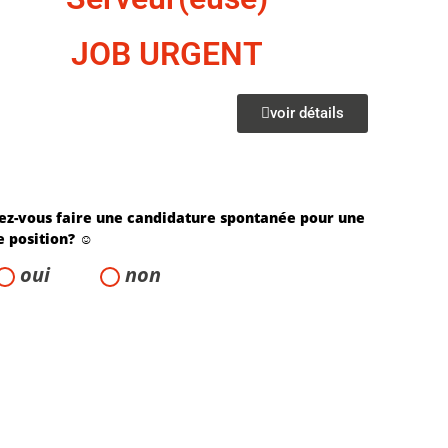
JOB URGENT
voir détails
ez-vous faire une candidature spontanée pour une
e position? ☺️
oui
non