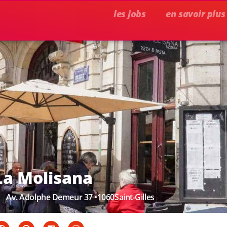
les jobs
en savoir plus
La Molisana
Av. Adolphe Demeur 37 •
1060
Saint-Gilles