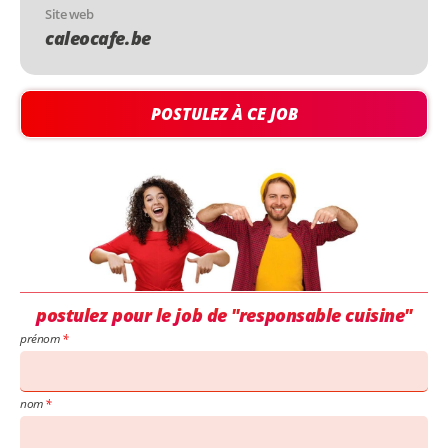
Site web
caleocafe.be
POSTULEZ À CE JOB
postulez pour le job de "responsable cuisine"
prénom
nom