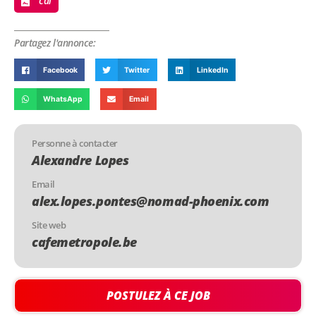
cdi
Partagez l'annonce:
Facebook
Twitter
LinkedIn
WhatsApp
Email
Personne à contacter
Alexandre Lopes
Email
alex.lopes.pontes@nomad-phoenix.com
Site web
cafemetropole.be
POSTULEZ À CE JOB