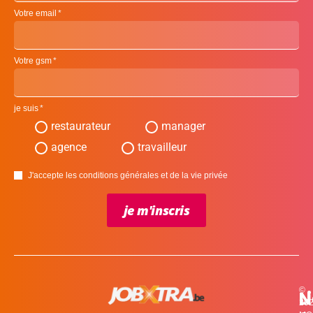
Votre email
Votre gsm
je suis
restaurateur
manager
agence
travailleur
J'accepte les conditions générales et de la vie privée
je m'inscris
©
L
N
N
20