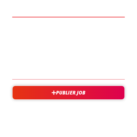
BOOST TA CARRIÈRE
LES JOBS
EN SAVOIR PLUS
CONTACT
PUBLIER JOB
besoin d'aide?
support@jobxtra.be