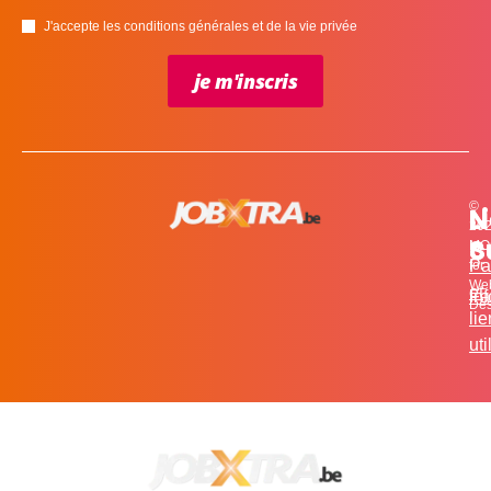
J'accepte les conditions générales et de la vie privée
je m'inscris
©
L
N
N
20
c
S
MO
Pa
for
We
et
in
Fa
Des
li
uti